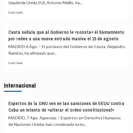
Izquierda Unida (IU), Antonio Maíllo, ha...
cifra
frontera
en
con
Leer
Leer más
más
más
más
de
medios
sobre
4.800
europeos
IU
Ceuta señala que al Gobierno le «consta» el llamamiento
los
advierte
por redes a una nueva entrada masiva el 15 de agosto
menores
a
migrantes
los
MADRID 6 Ago. – El portavoz del Gobierno de Ceuta, Alejandro
en
gobiernos
Ramírez, ha afirmado que...
la
de
barriada
Leer
PP
Leer más
ceutí
más
y
sobre
Vox:
Ceuta
Cometerán
Internacional
señala
prevaricación
que
si
al
rechazan
Gobierno
acoger
Expertos de la ONU ven en las sanciones de EEUU contra
le
a
Cuba un intento de «alterar el orden constitucional»
«consta»
menores
MADRID, 7 Ago. Agencias – Expertos en Derechos Humanos
el
migrantes
de Naciones Unidas han condenado este...
llamamiento
de
por
Ceuta