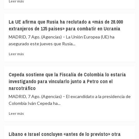
Leer
Leer más
redes
más
a
sobre
una
Expertos
nueva
La UE afirma que Rusia ha reclutado a «más de 28.000
de
entrada
extranjeros de 135 países» para combatir en Ucrania
la
masiva
ONU
MADRID, 7 Ago. (Agencias) – La Unión Europea (UE) ha
el
ven
asegurado este jueves que Rusia...
15
en
de
Leer
las
Leer más
agosto
más
sanciones
sobre
de
La
EEUU
Cepeda sostiene que la Fiscalía de Colombia lo estaría
UE
contra
investigando para vincularlo junto a Petro con el
afirma
Cuba
narcotráfico
que
un
Rusia
intento
MADRID, 7 Ago. (Agencias) – El excandidato a la presidencia de
ha
de
Colombia Iván Cepeda ha...
reclutado
«alterar
a
el
Leer
Leer más
«más
orden
más
de
constitucional»
sobre
28.000
Cepeda
Líbano e Israel concluyen «antes de lo previsto» otra
extranjeros
sostiene