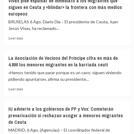
Vivas pide expulsar de inmediato a los migrantes que
fallecidos
confía
siguen en Ceuta y «blindar» la frontera con más medios
en
en
europeos
el
que
mar
las
BRUSELAS 6 Ago. Diario Dia – El presidente de Ceuta, Juan
intentando
fuerzas
Jesús Vivas, ha reclamado...
cruzar
de
la
seguridad
Leer
Leer más
frontera
impidan
más
la
sobre
nueva
Vivas
La Asociación de Vecinos del Príncipe cifra en más de
entrada
pide
4.800 los menores migrantes en la barriada ceutí
masiva
expulsar
a
de
«Hemos tenido que parar porque es un caos; siguen viniendo
Ceuta
inmediato
pidiendo apuntarse», afirma su presidente...
que
a
circula
Leer
los
Leer más
por
más
migrantes
redes
sobre
que
sociales
La
siguen
IU advierte a los gobiernos de PP y Vox: Cometerán
Asociación
en
prevaricación si rechazan acoger a menores migrantes
de
Ceuta
de Ceuta
Vecinos
y
del
«blindar»
MADRID, 6 Ago. (Agencias) – El coordinador federal de
Príncipe
la