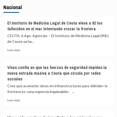
Nacional
El Instituto de Medicina Legal de Ceuta eleva a 82 los
fallecidos en el mar intentando cruzar la frontera
CEUTA, 6 Ago. Agencias – El Instituto de Medicina Legal (IML)
de Ceuta ya ha...
Leer
Leer más
más
sobre
El
Vivas confía en que las fuerzas de seguridad impidan la
Instituto
nueva entrada masiva a Ceuta que circula por redes
de
sociales
Medicina
Legal
Cree que acometer obras en infraestructuras para «blindar» la
de
frontera es «una urgencia inaplazable» ...
Ceuta
eleva
Leer
Leer más
a
más
82
sobre
los
Vivas