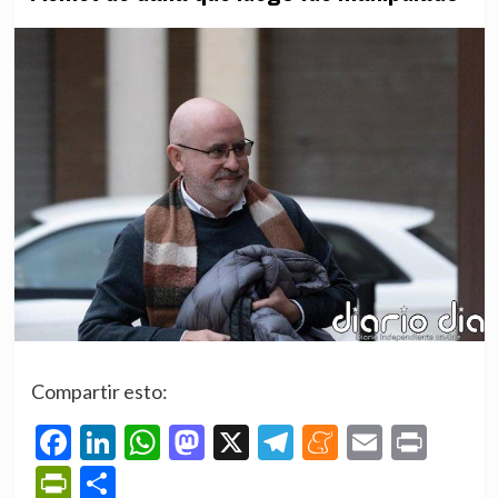
Compartir esto:
Facebook
LinkedIn
WhatsApp
Mastodon
X
Telegram
Meneame
Email
Prin
PrintFriendly
Compartir