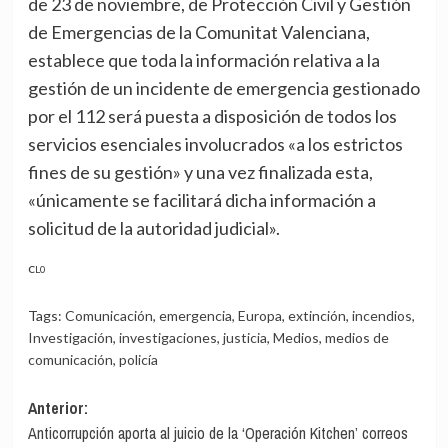
de 23 de noviembre, de Protección Civil y Gestión
de Emergencias de la Comunitat Valenciana,
establece que toda la información relativa a la
gestión de un incidente de emergencia gestionado
por el 112 será puesta a disposición de todos los
servicios esenciales involucrados «a los estrictos
fines de su gestión» y una vez finalizada esta,
«únicamente se facilitará dicha información a
solicitud de la autoridad judicial».
CL0
Tags:
Comunicación
,
emergencia
,
Europa
,
extinción
,
incendios
,
Investigación
,
investigaciones
,
justicia
,
Medios
,
medios de
comunicación
,
policía
Navegación
Anterior:
Anticorrupción aporta al juicio de la ‘Operación Kitchen’ correos
de