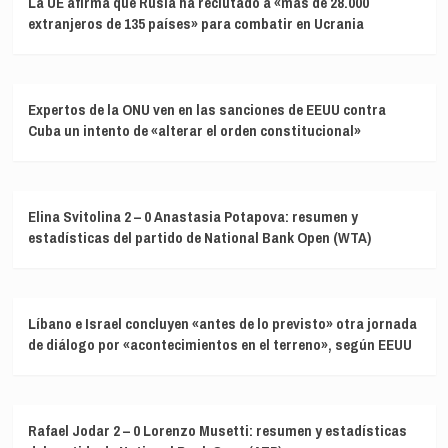
La UE afirma que Rusia ha reclutado a «más de 28.000
extranjeros de 135 países» para combatir en Ucrania
Expertos de la ONU ven en las sanciones de EEUU contra
Cuba un intento de «alterar el orden constitucional»
Elina Svitolina 2 – 0 Anastasia Potapova: resumen y
estadísticas del partido de National Bank Open (WTA)
Líbano e Israel concluyen «antes de lo previsto» otra jornada
de diálogo por «acontecimientos en el terreno», según EEUU
Rafael Jodar 2 – 0 Lorenzo Musetti: resumen y estadísticas