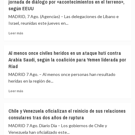
jornada de diálogo por «acontecimientos en el terreno»,
de
que
según EEUU
135
la
países»
Fiscalía
MADRID, 7 Ago. (Agencias) – Las delegaciones de Líbano e
para
de
Israel, reunidas este jueves en...
combatir
Colombia
en
lo
Leer
Leer más
Ucrania
estaría
más
investigando
sobre
para
Líbano
Al menos once civiles heridos en un ataque hutí contra
vincularlo
e
Arabia Saudí, según la coalición para Yemen liderada por
junto
Israel
Riad
a
concluyen
Petro
«antes
MADRID 7 Ago. – Al menos once personas han resultado
con
de
heridas en la región de...
el
lo
narcotráfico
previsto»
Leer
Leer más
otra
más
jornada
sobre
de
Al
Chile y Venezuela oficializan el reinicio de sus relaciones
diálogo
menos
consulares tras dos años de ruptura
por
once
«acontecimientos
civiles
MADRID 7 Ago. Diario Dia – Los gobiernos de Chile y
en
heridos
Venezuela han oficializado este...