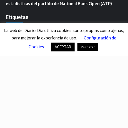
estadísticas del partido de National Bank Open (ATP)
Etiquetas
La web de Diario Dia utiliza cookies, tanto propias como ajenas,
ANDALUCÍA
ARAGÓN
ASTURIAS
C. VALENCIANA
para mejorar la experiencia de uso.
Configuración de
CASTILLA-LA MANCHA
CASTILLA Y LEÓN
CATALUNYA
Cookies
ACEPTAR
Rechazar
CHANCE
CIENCIA
CULTURA
DEFENSA
DEPORTES
DESCONECTA
DESTACADOS
ECONOMÍA FINANZAS
EDUCACIÓN
ESPAÑA
ESTADOS UNIDOS
EUROPA
EXTREMADURA
FÚTBOL
GALICIA
GENTE
GOBIERNO
IGUALDAD
INFOSALUS.COM
INTERNACIONAL
INVESTIGACIÓN
ISLAS BALEARES
ISLAS CANARIAS
LA RIOJA
MACROECONOMÍA
MADRID