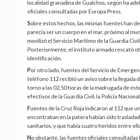
localidad granadina de Gualchos, según ha ade
oficiales consultadas por Europa Press.
Sobre estos hechos, las mismas fuentes han detallado que una persona advirtió de la presencia de lo que
parecía ser un cuerpo en el mar, próximo al mu
movilizó el Servicio Marítimo de la Guardia Civi
Posteriormente, el instituto armado rescató o
identificación.
Por otro lado, fuentes del Servicio de Emergencias 112 Andalucía han informado a esta agencia que el
teléfono 112 recibió un aviso sobre la llegada
torno a las 02,50 horas de la madrugada de este
efectivos de la Guardia Civil, la Policía Nacional
Fuentes de la Cruz Roja indicaron al 112 que un total de 17 varones –tres de ellos menores– que se
encontraban en la patera habían sido trasladad
sanitarios, y que había cuatro heridos entre ell
No obstante, las fuentes oficiales consultadas han precisado que aún no se puede confirmar que los tres