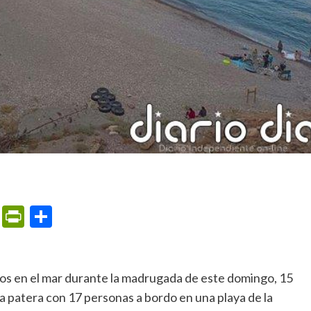
m
ame
ail
Print
PrintFriendly
Compartir
a patera con 17 personas a bordo en una playa de la