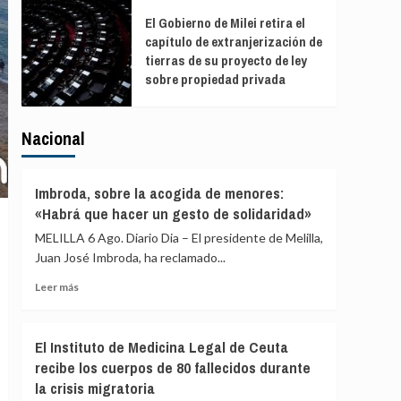
El Gobierno de Milei retira el
capítulo de extranjerización de
tierras de su proyecto de ley
sobre propiedad privada
Nacional
Imbroda, sobre la acogida de menores:
«Habrá que hacer un gesto de solidaridad»
MELILLA 6 Ago. Diario Dia – El presidente de Melilla,
Juan José Imbroda, ha reclamado...
Leer
Leer más
más
sobre
Imbroda,
El Instituto de Medicina Legal de Ceuta
sobre
recibe los cuerpos de 80 fallecidos durante
la
la crisis migratoria
acogida