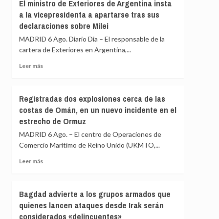
El ministro de Exteriores de Argentina insta
Unido
a la vicepresidenta a apartarse tras sus
destaca
declaraciones sobre Milei
ante
EEUU
MADRID 6 Ago. Diario Dia – El responsable de la
la
cartera de Exteriores en Argentina,...
importancia
de
Leer
Leer más
reabrir
más
Ormuz
sobre
y
El
Registradas dos explosiones cerca de las
alerta
ministro
costas de Omán, en un nuevo incidente en el
de
de
la
estrecho de Ormuz
Exteriores
situación
de
MADRID 6 Ago. – El centro de Operaciones de
humanitaria
Argentina
Comercio Marítimo de Reino Unido (UKMTO,...
en
insta
Gaza
a
Leer
Leer más
la
más
vicepresidenta
sobre
a
Registradas
Bagdad advierte a los grupos armados que
apartarse
dos
quienes lancen ataques desde Irak serán
tras
explosiones
sus
considerados «delincuentes»
cerca