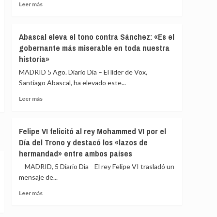
Leer
Leer más
Estado
más
ante
sobre
la
Podemos
Abascal eleva el tono contra Sánchez: «Es el
crisis
reclama
migratoria
gobernante más miserable en toda nuestra
excluir
historia»
a
Marruecos
MADRID 5 Ago. Diario Dia – El líder de Vox,
de
Santiago Abascal, ha elevado este...
la
organización
Leer
Leer más
del
más
Mundial
sobre
de
Abascal
Felipe VI felicitó al rey Mohammed VI por el
2030:
eleva
Día del Trono y destacó los «lazos de
«Atenta
el
contra
hermandad» entre ambos países
tono
la
contra
MADRID, 5 Diario Dia El rey Felipe VI trasladó un
soberanía
Sánchez:
mensaje de...
nacional»
«Es
el
Leer
Leer más
gobernante
más
más
sobre
miserable