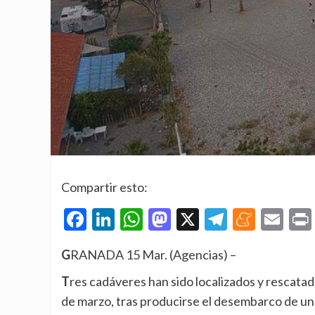
Compartir esto:
Facebook
LinkedIn
WhatsApp
Mastodon
X
Telegra
Mene
Em
GRANADA 15 Mar. (Agencias) –
Tres cadáveres han sido localizados y rescatados en el mar durante la madrugada de este domingo, 15
de marzo, tras producirse el desembarco de un