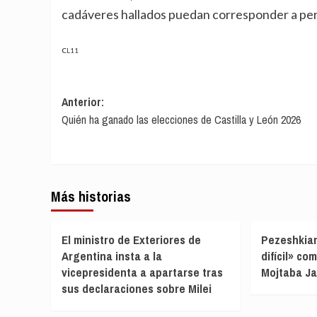
cadáveres hallados puedan corresponder a per
CL11
Navegación
Anterior:
Quién ha ganado las elecciones de Castilla y León 2026
de
entradas
Más historias
El ministro de Exteriores de
Pezeshkia
Argentina insta a la
difícil» co
vicepresidenta a apartarse tras
Mojtaba J
sus declaraciones sobre Milei