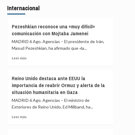
Felipe
en
Internacional
VI
toda
felicitó
nuestra
al
historia»
rey
Pezeshkian reconoce una «muy difícil»
Mohammed
comunicación con Mojtaba Jamenei
VI
MADRID 6 Ago. Agencias – El presidente de Irán,
por
el
Masud Pezeshkian, ha afirmado que «la...
Día
Leer
Leer más
del
más
Trono
sobre
y
Pezeshkian
destacó
Reino Unido destaca ante EEUU la
reconoce
los
importancia de reabrir Ormuz y alerta de la
una
«lazos
situación humanitaria en Gaza
«muy
de
difícil»
hermandad»
MADRID 6 Ago. Agencias – El ministro de
comunicación
entre
Exteriores de Reino Unido, Ed Miliband, ha...
con
ambos
Mojtaba
países
Leer
Leer más
Jamenei
más
sobre
Reino