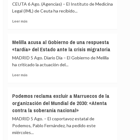
de
CEUTA 6 Ago. (Agencias) – El Instituto de Medicina
menores:
Legal (IML) de Ceuta ha recibido...
«Habrá
que
Leer
Leer más
hacer
más
un
sobre
gesto
El
Melilla acusa al Gobierno de una respuesta
de
Instituto
«tardía» del Estado ante la crisis migratoria
solidaridad»
de
Medicina
MADRID 5 Ago. Diario Dia – El Gobierno de Melilla
Legal
ha criticado la actuación del...
de
Ceuta
Leer
Leer más
recibe
más
los
sobre
cuerpos
Melilla
Podemos reclama excluir a Marruecos de la
de
acusa
organización del Mundial de 2030: «Atenta
80
al
contra la soberanía nacional»
fallecidos
Gobierno
durante
de
MADRID 5 Ago. – El coportavoz estatal de
la
una
Podemos, Pablo Fernández, ha pedido este
crisis
respuesta
miércoles...
migratoria
«tardía»
del