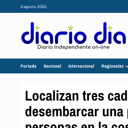
Saltar
6 agosto 2026
al
contenido
Portada
Nacional
Internacional
Regionales
Localizan tres cad
desembarcar una 
personas en la co