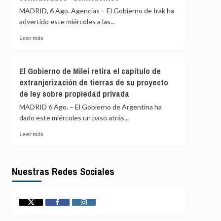
declaraciones
de
MADRID, 6 Ago. Agencias – El Gobierno de Irak ha
sobre
las
advertido este miércoles a las...
Milei
costas
de
Leer
Leer más
Omán,
más
en
sobre
un
Bagdad
El Gobierno de Milei retira el capítulo de
nuevo
advierte
extranjerización de tierras de su proyecto
incidente
a
en
de ley sobre propiedad privada
los
el
grupos
MADRID 6 Ago. – El Gobierno de Argentina ha
estrecho
armados
dado este miércoles un paso atrás...
de
que
Ormuz
quienes
Leer
Leer más
lancen
más
ataques
sobre
desde
El
Irak
Nuestras Redes Sociales
Gobierno
serán
de
considerados
Milei
«delincuentes»
retira
Twitter
Facebook
Instagram
el
capítulo