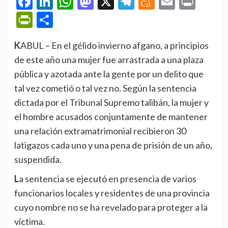
Facebook
LinkedIn
WhatsApp
Mastodon
X
Telegram
Meneame
Email
Prin
PrintFriendly
Compartir
KABUL – En el gélido invierno afgano, a principios
de este año una mujer fue arrastrada a una plaza
pública y azotada ante la gente por un delito que
tal vez cometió o tal vez no. Según la sentencia
dictada por el Tribunal Supremo talibán, la mujer y
el hombre acusados conjuntamente de mantener
una relación extramatrimonial recibieron 30
latigazos cada uno y una pena de prisión de un año,
suspendida.
La sentencia se ejecutó en presencia de varios
funcionarios locales y residentes de una provincia
cuyo nombre no se ha revelado para proteger a la
víctima.