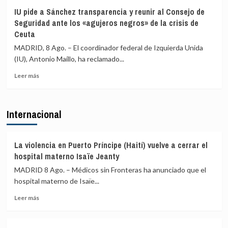
El
ático
IU pide a Sánchez transparencia y reunir al Consejo de
PP
en
Seguridad ante los «agujeros negros» de la crisis de
exige
ático»
Ceuta
al
mientras
Gobierno
familias
MADRID, 8 Ago. – El coordinador federal de Izquierda Unida
comparecer
y
(IU), Antonio Maíllo, ha reclamado...
por
jóvenes
Ceuta
no
Leer
Leer más
y
pueden
más
acusa
acceder
sobre
a
a
IU
Internacional
Sánchez
la
pide
de
vivienda
a
aislar
Sánchez
a
transparencia
La violencia en Puerto Príncipe (Haití) vuelve a cerrar el
España
y
hospital materno Isaïe Jeanty
en
reunir
MADRID 8 Ago. – Médicos sin Fronteras ha anunciado que el
la
al
UE
hospital materno de Isaïe...
Consejo
de
Leer
Leer más
Seguridad
más
ante
sobre
los
La