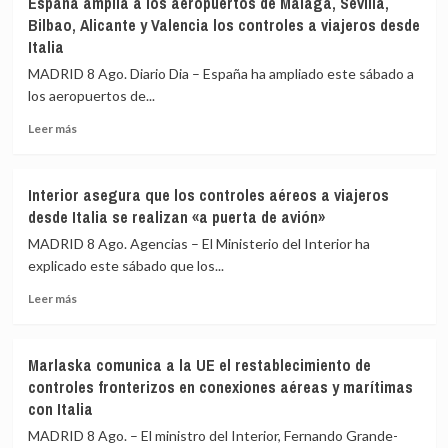
España amplía a los aeropuertos de Málaga, Sevilla,
Bilbao, Alicante y Valencia los controles a viajeros desde
Italia
MADRID 8 Ago. Diario Dia – España ha ampliado este sábado a
los aeropuertos de...
Leer
Leer más
más
sobre
España
Interior asegura que los controles aéreos a viajeros
amplía
desde Italia se realizan «a puerta de avión»
a
los
MADRID 8 Ago. Agencias – El Ministerio del Interior ha
aeropuertos
explicado este sábado que los...
de
Leer
Málaga,
Leer más
más
Sevilla,
sobre
Bilbao,
Interior
Alicante
Marlaska comunica a la UE el restablecimiento de
asegura
y
controles fronterizos en conexiones aéreas y marítimas
que
Valencia
con Italia
los
los
controles
controles
MADRID 8 Ago. – El ministro del Interior, Fernando Grande-
aéreos