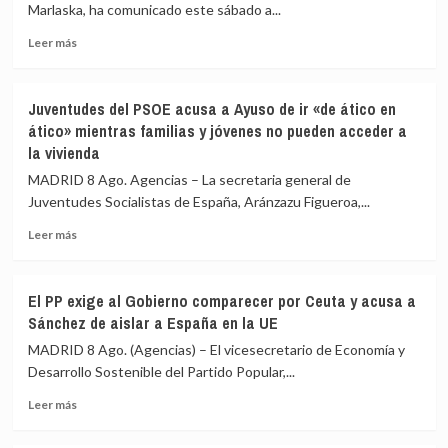
a
Marlaska, ha comunicado este sábado a...
a
viajeros
viajeros
desde
Leer
Leer más
desde
Italia
más
Italia
sobre
se
Marlaska
Juventudes del PSOE acusa a Ayuso de ir «de ático en
realizan
comunica
ático» mientras familias y jóvenes no pueden acceder a
«a
a
la vivienda
puerta
la
de
UE
MADRID 8 Ago. Agencias – La secretaria general de
avión»
el
Juventudes Socialistas de España, Aránzazu Figueroa,...
restablecimiento
de
Leer
Leer más
controles
más
fronterizos
sobre
en
Juventudes
El PP exige al Gobierno comparecer por Ceuta y acusa a
conexiones
del
Sánchez de aislar a España en la UE
aéreas
PSOE
y
acusa
MADRID 8 Ago. (Agencias) – El vicesecretario de Economía y
marítimas
a
Desarrollo Sostenible del Partido Popular,...
con
Ayuso
Italia
Leer
de
Leer más
más
ir
sobre
«de