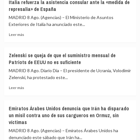
«agujeros
Italia refuerza la asistencia consular ante la «medida de
violencia
negros»
represalia» de España
en
de
Puerto
MADRID 8 Ago. (Agencias) – El Ministerio de Asuntos
la
Príncipe
Exteriores de Italia ha anunciado este...
crisis
(Haití)
de
Leer
vuelve
Leer más
Ceuta
más
a
sobre
cerrar
Italia
el
Zelenski se queja de que el suministro mensual de
refuerza
hospital
Patriots de EEUU no es suficiente
la
materno
asistencia
Isaïe
MADRID 8 Ago. Diario Dia – El presidente de Ucrania, Volodimir
consular
Jeanty
Zelenski, ha protestado este...
ante
Leer
la
Leer más
más
«medida
sobre
de
Zelenski
represalia»
Emiratos Árabes Unidos denuncia que Irán ha disparado
se
de
un misil contra uno de sus cargueros en Ormuz, sin
queja
España
víctimas
de
que
MADRID 8 Ago. (Agencias) – Emiratos Árabes Unidos ha
el
denunciado este sábado que Irán ha...