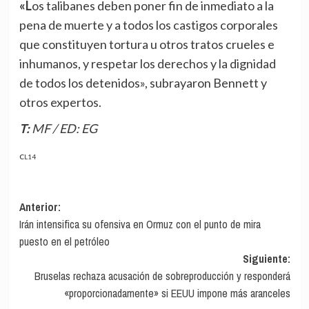
«Los talibanes deben poner fin de inmediato a la
pena de muerte y a todos los castigos corporales
que constituyen tortura u otros tratos crueles e
inhumanos, y respetar los derechos y la dignidad
de todos los detenidos», subrayaron Bennett y
otros expertos.
T: MF / ED: EG
CL14
Navegación
Anterior:
Irán intensifica su ofensiva en Ormuz con el punto de mira
de
puesto en el petróleo
entradas
Siguiente:
Bruselas rechaza acusación de sobreproducción y responderá
«proporcionadamente» si EEUU impone más aranceles