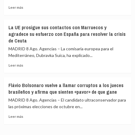
suministro
mensual
Leer
Leer más
de
más
Patriots
sobre
de
Emiratos
La UE prosigue sus contactos con Marruecos y
EEUU
Árabes
agradece su esfuerzo con España para resolver la crisis
no
Unidos
de Ceuta
es
denuncia
suficiente
que
MADRID 8 Ago. Agencias – La comisaria europea para el
Irán
Mediterráneo, Dubravka Suica, ha explicado...
ha
disparado
Leer
Leer más
un
más
misil
sobre
contra
La
Flávio Bolsonaro vuelve a llamar corruptos a los jueces
uno
UE
brasileños y afirma que sienten «pavor» de que gane
de
prosigue
sus
sus
MADRID 8 Ago. Agencias – El candidato ultraconservador para
cargueros
contactos
las próximas elecciones de octubre en...
en
con
Ormuz,
Leer
Marruecos
Leer más
sin
más
y
víctimas
sobre
agradece
Flávio
su