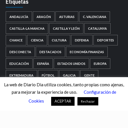
Etiquetas
ANDALUCÍA
ARAGÓN
ASTURIAS
C. VALENCIANA
CASTILLA-LA MANCHA
CASTILLA Y LEÓN
CATALUNYA
CHANCE
CIENCIA
CULTURA
DEFENSA
DEPORTES
DESCONECTA
DESTACADOS
ECONOMÍA FINANZAS
EDUCACIÓN
ESPAÑA
ESTADOS UNIDOS
EUROPA
EXTREMADURA
FÚTBOL
GALICIA
GENTE
La web de Diario Dia utiliza cookies, tanto propias como ajenas,
GOBIERNO
IGUALDAD
INFOSALUS.COM
para mejorar la experiencia de uso.
Configuración de
INTERNACIONAL
INVESTIGACIÓN
ISLAS BALEARES
Cookies
ACEPTAR
Rechazar
ISLAS CANARIAS
LA RIOJA
MACROECONOMÍA
MADRID
MIGRACIÓN
MUNDO
MURCIA
NACIONAL
NAVARRA