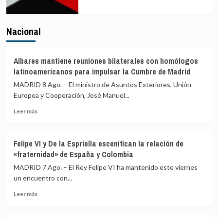
Nacional
Albares mantiene reuniones bilaterales con homólogos
latinoamericanos para impulsar la Cumbre de Madrid
MADRID 8 Ago. – El ministro de Asuntos Exteriores, Unión
Europea y Cooperación, José Manuel...
Leer
Leer más
más
sobre
Albares
Felipe VI y De la Espriella escenifican la relación de
mantiene
«fraternidad» de España y Colombia
reuniones
bilaterales
MADRID 7 Ago. – El Rey Felipe VI ha mantenido este viernes
con
un encuentro con...
homólogos
Leer
latinoamericanos
Leer más
más
para
sobre
impulsar