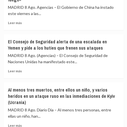
la
anuncia
llegada
MADRID 8 Ago. Agencias – El Gobierno de China ha instado
una
de
este viernes a las...
operación
De
contra
la
Leer
Leer más
posiciones
Espriella
más
hutíes
al
sobre
y
poder
China
El Consejo de Seguridad alerta de una escalada en
promete
reclama
Yemen y pide a los hutíes que frenen sus ataques
responder
a
a
Japón
MADRID 8 Ago. (Agencias) – El Consejo de Seguridad de
nuevos
que
Naciones Unidas ha manifestado este...
ataques
respete
Leer
sus
Leer más
más
principios
sobre
antinucleares
El
y
Al menos tres muertos, entre ellos un niño, y varios
Consejo
advierte
heridos en un ataque ruso en las inmediaciones de Kyiv
de
de
(Ucrania)
Seguridad
que
alerta
está
MADRID 8 Ago. Diario Dia – Al menos tres personas, entre
de
«jugando
ellas un niño, han...
una
con
escalada
fuego»
Leer
Leer más