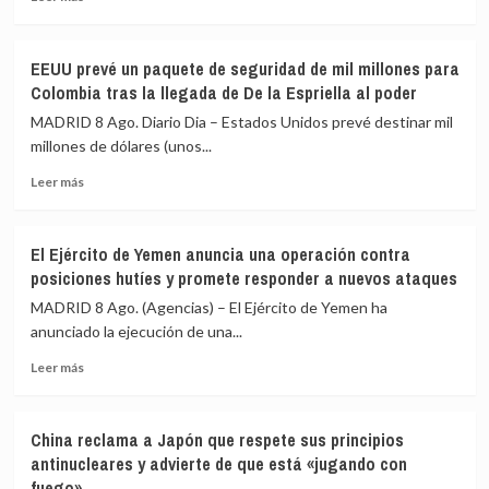
interés»
más
de
sobre
los
De
menores
EEUU prevé un paquete de seguridad de mil millones para
la
y
Colombia tras la llegada de De la Espriella al poder
Espriella
«no
ordena
MADRID 8 Ago. Diario Dia – Estados Unidos prevé destinar mil
para
el
millones de dólares (unos...
salir
traslado
al
Leer
de
Leer más
auxilio
más
117
del
sobre
presos
Gobierno»
EEUU
de
El Ejército de Yemen anuncia una operación contra
prevé
alto
posiciones hutíes y promete responder a nuevos ataques
un
perfil
paquete
a
MADRID 8 Ago. (Agencias) – El Ejército de Yemen ha
de
cárceles
anunciado la ejecución de una...
seguridad
de
Leer
de
máxima
Leer más
más
mil
seguridad
sobre
millones
El
para
China reclama a Japón que respete sus principios
Ejército
Colombia
antinucleares y advierte de que está «jugando con
de
tras
fuego»
Yemen