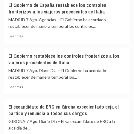
Felipe
la
El Gobierno de España restablece los controles
VI
Cumbre
fronterizos a los viajeros procedentes de Italia
y
de
De
Madrid
MADRID 7 Ago. Agencias – El Gobierno ha acordado
la
restablecer de manera temporal los controles...
Espriella
Leer
escenifican
Leer más
más
la
sobre
relación
El
de
El Gobierno restablece los controles fronterizos a los
Gobierno
«fraternidad»
viajeros procedentes de Italia
de
de
España
España
MADRID 7 Ago. Diario Dia – El Gobierno ha acordado
restablece
y
restablecer de manera temporal los...
los
Colombia
Leer
controles
Leer más
más
fronterizos
sobre
a
El
los
El excandidato de ERC en Girona expedientado deja el
Gobierno
viajeros
partido y renuncia a todos sus cargos
restablece
procedentes
los
de
GIRONA 7 Ago. Diario Dia – El ya excandidato de ERC a la
controles
Italia
alcaldía de...
fronterizos