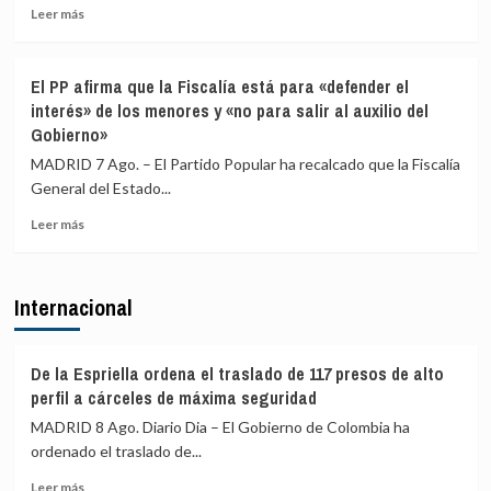
Leer
a
Leer más
más
los
sobre
viajeros
El
procedentes
El PP afirma que la Fiscalía está para «defender el
excandidato
de
interés» de los menores y «no para salir al auxilio del
de
Italia
Gobierno»
ERC
en
MADRID 7 Ago. – El Partido Popular ha recalcado que la Fiscalía
Girona
General del Estado...
expedientado
deja
Leer
Leer más
el
más
partido
sobre
y
El
Internacional
renuncia
PP
a
afirma
todos
que
sus
la
De la Espriella ordena el traslado de 117 presos de alto
cargos
Fiscalía
perfil a cárceles de máxima seguridad
está
MADRID 8 Ago. Diario Dia – El Gobierno de Colombia ha
para
ordenado el traslado de...
«defender
el
Leer
Leer más