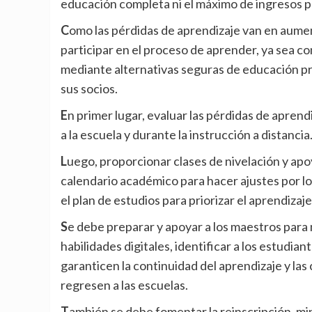
educación completa ni el máximo de ingresos p
Como las pérdidas de aprendizaje van en aumento y es fundamental que los niños y los jóvenes vuelvan a
participar en el proceso de aprender, ya sea con
mediante alternativas seguras de educación pr
sus socios.
En primer lugar, evaluar las pérdidas de aprendizaje y monitorear los avances, cuando los niños regresen
a la escuela y durante la instrucción a distancia
Luego, proporcionar clases de nivelación y apoyo socioemocional a los estudiantes, reestructurar el
calendario académico para hacer ajustes por lo
el plan de estudios para priorizar el aprendiza
Se debe preparar y apoyar a los maestros para manejar el agotamiento profesional, mejorar las
habilidades digitales, identificar a los estudi
garanticen la continuidad del aprendizaje y las
regresen a las escuelas.
También se debe fomentar la reinscripción, minimizar la transmisión de enfermedades en las escuelas, y