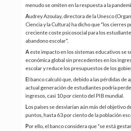
menudo se omiten en la respuesta a la pandemi
Audrey Azoulay, directora de la Unesco (Organización de las Naciones Unidas para la Educación, la
Ciencia y la Cultura) ha dicho que “los cierres
creciente coste psicosocial para los estudiant
abandono escolar”.
A este impacto en los sistemas educativos se suman las repercusiones negativas de la contracción
económica global sin precedentes en los ingres
escolar y reduce los presupuestos de los gobie
El banco calculó que, debido a las pérdidas de aprendizaje y los aumentos en las tasas de deserción, la
actual generación de estudiantes podría perder
ingresos, casi 10 por ciento del PIB mundial.
Los países se desviarían aún más del objetivo de reducir la pobreza de aprendizajes, que podría trepar 10
puntos, hasta 63 por ciento de la población esc
Por ello, el banco considera que “se está gestando una catástrofe de desigualdad. Se observan inmensas