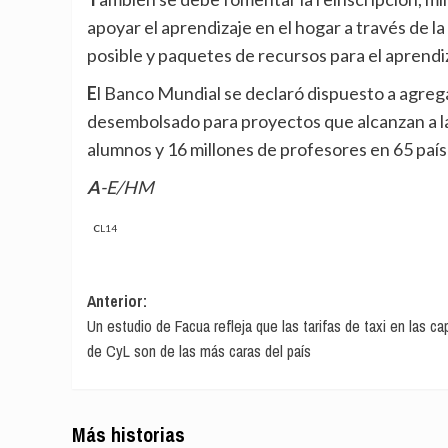
apoyar el aprendizaje en el hogar a través de la
posible y paquetes de recursos para el aprendiz
El Banco Mundial se declaró dispuesto a agregar 6200 millones de dólares a los 5300 millones que ha
desembolsado para proyectos que alcanzan a la
alumnos y 16 millones de profesores en 65 país
A-E/HM
CL14
Navegación
Anterior:
Un estudio de Facua refleja que las tarifas de taxi en las ca
de
de CyL son de las más caras del país
entradas
Más historias