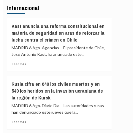
Abascal
2030:
Internacional
eleva
«Atenta
el
contra
tono
la
contra
Kast anuncia una reforma constitucional en
soberanía
Sánchez:
materia de seguridad en aras de reforzar la
nacional»
«Es
lucha contra el crimen en Chile
el
gobernante
MADRID 6 Ago. Agencias – El presidente de Chile,
más
José Antonio Kast, ha anunciado este...
miserable
Leer
en
Leer más
más
toda
sobre
nuestra
Kast
historia»
Rusia cifra en 640 los civiles muertos y en
anuncia
540 los heridos en la invasión ucraniana de
una
la región de Kursk
reforma
constitucional
MADRID 6 Ago. Diario Dia – Las autoridades rusas
en
han denunciado este jueves que la...
materia
de
Leer
Leer más
seguridad
más
en
sobre