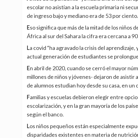
escolar no asistían a la escuela primaria ni sec
de ingreso bajo y mediano era de 53 por ciento
Eso significa que más de la mitad de los niños de 10 años no podía leer ni entender un texto simple. En
África al sur del Sahara la cifra era cercana a 90
La covid “ha agravado la crisis del aprendizaje, y es probable que el impacto en el capital humano de la
actual generación de estudiantes se prolongue
En abril de 2020, cuando se cerró el mayor número de escuelas, 94 por ciento de los estudiantes -1600
millones de niños y jóvenes- dejaron de asistir 
de alumnos estudian hoy desde su casa, en un 
Familias y escuelas debieron elegir entre opciones de aprendizaje híbrido y remoto, o ningún tipo de
escolarización, y en la gran mayoría de los paí
según el banco.
Los niños pequeños están especialmente expuestos a riesgos, ya que la pandemia agrava las
disparidades existentes en materia de nutrición,