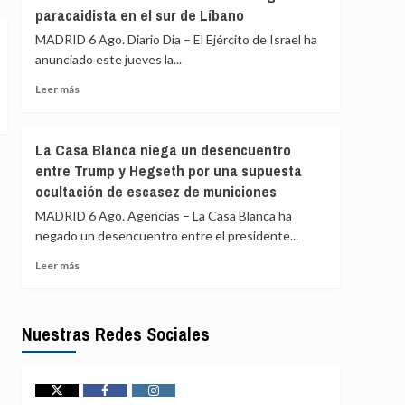
paracaidista en el sur de Líbano
la
mesa
MADRID 6 Ago. Diario Dia – El Ejército de Israel ha
de
anunciado este jueves la...
diálogo
a
Leer
Leer más
portavoces
más
de
sobre
‘Calarcá’
El
La Casa Blanca niega un desencuentro
al
Ejército
entre Trump y Hegseth por una supuesta
no
de
constatar
ocultación de escasez de municiones
Israel
su
anuncia
MADRID 6 Ago. Agencias – La Casa Blanca ha
voluntad
la
negado un desencuentro entre el presidente...
de
muerte
apoyar
en
Leer
Leer más
la
combate
más
paz
de
sobre
en
dos
La
Colombia
militares
Nuestras Redes Sociales
Casa
de
Blanca
una
niega
brigada
un
paracaidista
Twitter
Facebook
Instagram
desencuentro