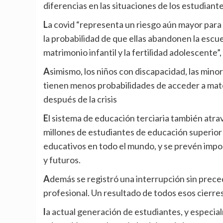
diferencias en las situaciones de los estudiante
La covid “representa un riesgo aún mayor para la educación y el bienestar de las niñas, ya que es mayor
la probabilidad de que ellas abandonen la escuel
matrimonio infantil y la fertilidad adolescente”,
Asimismo, los niños con discapacidad, las minorías étnicas, los refugiados y las poblaciones desplazadas
tienen menos probabilidades de acceder a mate
después de la crisis
El sistema de educación terciaria también atraviesa una crisis profunda. En el momento más crítico, 220
millones de estudiantes de educación superior 
educativos en todo el mundo, y se prevén imp
y futuros.
Además se registró una interrupción sin precedentes en la enseñanza y formación técnica y
profesional. Un resultado de todos esos cierr
la actual generación de estudiantes, y especialmente los más desfavorecidos, nunca reciba una