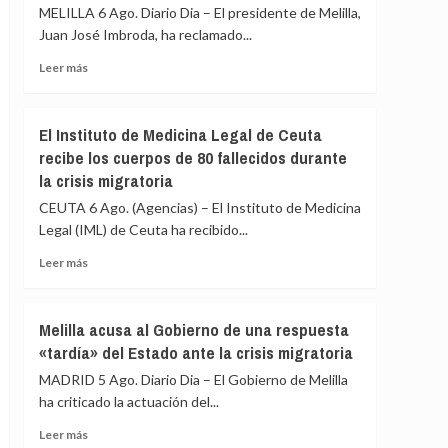
la
MELILLA 6 Ago. Diario Dia – El presidente de Melilla,
condena
Juan José Imbroda, ha reclamado...
a
17
Leer
Leer más
años
más
de
sobre
prisión
Imbroda,
El Instituto de Medicina Legal de Ceuta
de
sobre
recibe los cuerpos de 80 fallecidos durante
un
la
la crisis migratoria
preso
acogida
que
de
CEUTA 6 Ago. (Agencias) – El Instituto de Medicina
estranguló
menores:
Legal (IML) de Ceuta ha recibido...
con
«Habrá
un
que
Leer
Leer más
cordón
hacer
más
a
un
sobre
su
gesto
El
Melilla acusa al Gobierno de una respuesta
compañero
de
Instituto
«tardía» del Estado ante la crisis migratoria
de
solidaridad»
de
celda
Medicina
MADRID 5 Ago. Diario Dia – El Gobierno de Melilla
Legal
ha criticado la actuación del...
de
Ceuta
Leer
Leer más