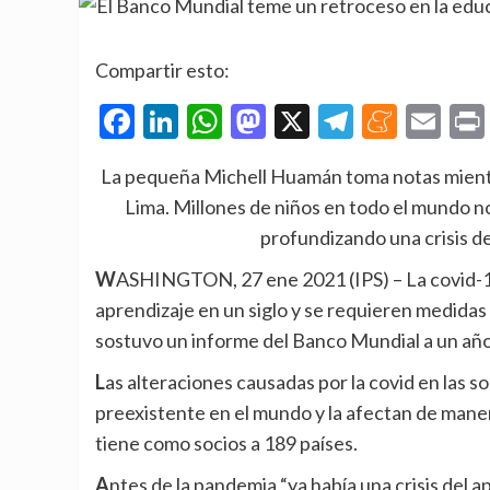
Compartir esto:
Facebook
LinkedIn
WhatsApp
Mastodon
X
Telegra
Mene
Em
La pequeña Michell Huamán toma notas mientra
Lima. Millones de niños en todo el mundo n
profundizando una crisis d
WASHINGTON, 27 ene 2021 (IPS)
– La covid-1
aprendizaje en un siglo y se requieren medidas
sostuvo un informe del Banco Mundial a un añ
Las alteraciones causadas por la covid en las sociedades y las economías agravan la crisis de la educación
preexistente en el mundo y la afectan de man
tiene como socios a 189 países.
Antes de la pandemia “ya había una crisis del aprendizaje”, pues unos 258 millones de niños en edad