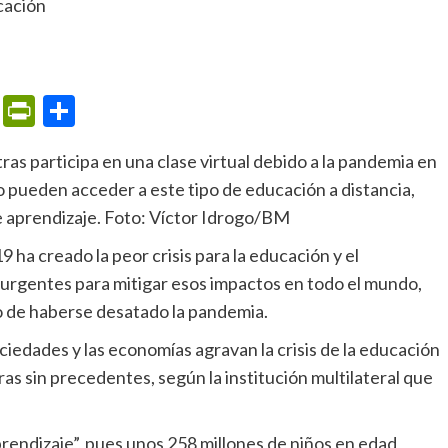
m
ame
ail
Print
PrintFriendly
Compartir
s participa en una clase virtual debido a la pandemia en
o pueden acceder a este tipo de educación a distancia,
e aprendizaje. Foto: Víctor Idrogo/BM
9 ha creado la peor crisis para la educación y el
 urgentes para mitigar esos impactos en todo el mundo,
o de haberse desatado la pandemia.
eras sin precedentes, según
la institución multilateral
que