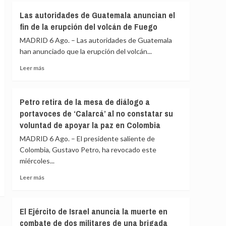
aras
Rusia
Las autoridades de Guatemala anuncian el
de
cifra
fin de la erupción del volcán de Fuego
reforzar
en
la
640
MADRID 6 Ago. – Las autoridades de Guatemala
lucha
los
han anunciado que la erupción del volcán...
contra
civiles
el
muertos
Leer
Leer más
crimen
y
más
en
en
sobre
Chile
540
Las
Petro retira de la mesa de diálogo a
los
autoridades
portavoces de ‘Calarcá’ al no constatar su
heridos
de
voluntad de apoyar la paz en Colombia
en
Guatemala
la
anuncian
MADRID 6 Ago. – El presidente saliente de
invasión
el
Colombia, Gustavo Petro, ha revocado este
ucraniana
fin
miércoles...
de
de
la
la
Leer
Leer más
región
erupción
más
de
del
sobre
Kursk
volcán
Petro
El Ejército de Israel anuncia la muerte en
de
retira
Fuego
combate de dos militares de una brigada
de