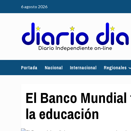
Saltar
6 agosto 2026
al
contenido
Portada
Nacional
Internacional
Regionales
El Banco Mundial 
la educación