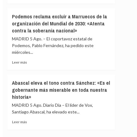
recibe
más
los
sobre
cuerpos
Melilla
Podemos reclama excluir a Marruecos de la
de
acusa
organización del Mundial de 2030: «Atenta
80
al
contra la soberanía nacional»
fallecidos
Gobierno
durante
de
MADRID 5 Ago. – El coportavoz estatal de
la
una
Podemos, Pablo Fernández, ha pedido este
crisis
respuesta
miércoles...
migratoria
«tardía»
del
Leer
Leer más
Estado
más
ante
sobre
la
Podemos
Abascal eleva el tono contra Sánchez: «Es el
crisis
reclama
migratoria
gobernante más miserable en toda nuestra
excluir
historia»
a
Marruecos
MADRID 5 Ago. Diario Dia – El líder de Vox,
de
Santiago Abascal, ha elevado este...
la
organización
Leer
Leer más
del
más
Mundial
sobre
de