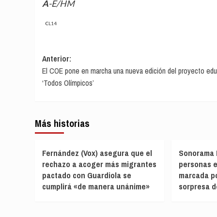
A-E/HM
CL14
Navegación
Anterior:
El COE pone en marcha una nueva edición del proyecto edu
de
‘Todos Olímpicos’
entradas
Más historias
Fernández (Vox) asegura que el
Sonorama R
rechazo a acoger más migrantes
personas e
pactado con Guardiola se
marcada po
cumplirá «de manera unánime»
sorpresa d