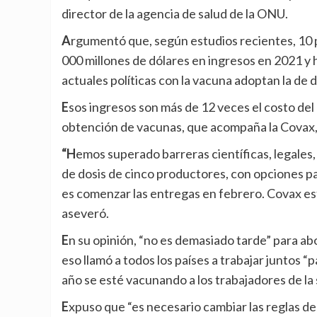
director de la agencia de salud de la ONU.
Argumentó que, según estudios recientes, 10 países de ingresos altos podrían beneficiarse, con 153
000 millones de dólares en ingresos en 2021 y h
actuales políticas con la vacuna adoptan la de d
Esos ingresos son más de 12 veces el costo del “ACT Accelerator”, el mecanismo de aceleración en la
obtención de vacunas, que acompaña la Covax, 
“Hemos superado barreras científicas, legales, logísticas y normativas. Hemos obtenido 2000 millones
de dosis de cinco productores, con opciones pa
es comenzar las entregas en febrero. Covax está
aseveró.
En su opinión, “no es demasiado tarde” para abordar la distribución más equitativa de las vacunas, y por
eso llamó a todos los países a trabajar juntos 
año se esté vacunando a los trabajadores de la 
Expuso que “es necesario cambiar las reglas del juego de tres maneras”, la primera de las cuales es que