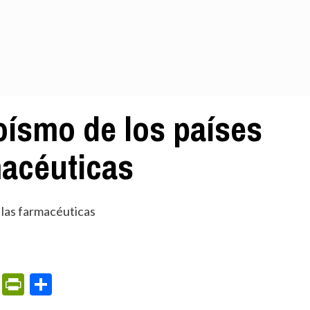
oísmo de los países
macéuticas
m
ame
ail
Print
PrintFriendly
Compartir