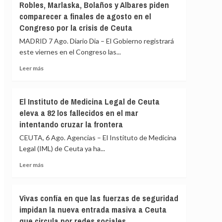
Robles, Marlaska, Bolaños y Albares piden
y
una
comparecer a finales de agosto en el
pide
de
que
Congreso por la crisis de Ceuta
las
los
mayores
MADRID 7 Ago. Diario Dia – El Gobierno registrará
menores
redes
este viernes en el Congreso las...
sean
de
devueltos
tráfico
Leer
Leer más
a
de
más
Marruecos
personas
sobre
y
Robles,
El Instituto de Medicina Legal de Ceuta
droga
Marlaska,
eleva a 82 los fallecidos en el mar
en
Bolaños
España
intentando cruzar la frontera
y
con
Albares
CEUTA, 6 Ago. Agencias – El Instituto de Medicina
78
piden
Legal (IML) de Ceuta ya ha...
detenidos
comparecer
a
Leer
Leer más
finales
más
de
sobre
agosto
El
Vivas confía en que las fuerzas de seguridad
en
Instituto
impidan la nueva entrada masiva a Ceuta
el
de
Congreso
que circula por redes sociales
Medicina