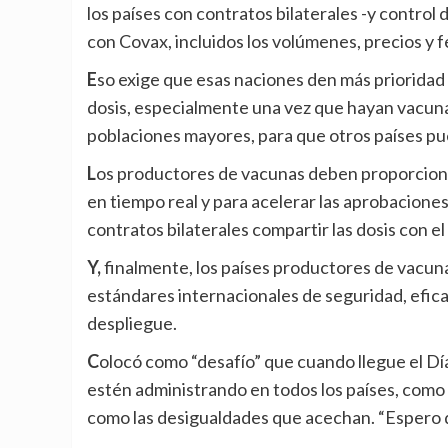
los países con contratos bilaterales -y contro
con Covax, incluidos los volúmenes, precios y 
Eso exige que esas naciones den más prioridad a Covax para recibir las dosis y compartan sus propias
dosis, especialmente una vez que hayan vacunad
poblaciones mayores, para que otros países pu
Los productores de vacunas deben proporcionar datos completos a la OMS para su revisión regulatoria
en tiempo real y para acelerar las aprobacione
contratos bilaterales compartir las dosis con 
Y, finalmente, los países productores de vacunas deben utilizar solo aquellas que cumplan con rigurosos
estándares internacionales de seguridad, eficac
despliegue.
Colocó como “desafío” que cuando llegue el Día Mundial de la Salud, el 7 de abril, las vacunas covid-19 se
estén administrando en todos los países, como
como las desigualdades que acechan. “Espero q