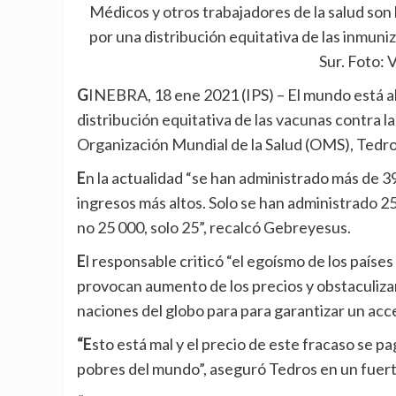
Médicos y otros trabajadores de la salud son 
por una distribución equitativa de las inmuni
Sur. Foto:
GINEBRA, 18 ene 2021 (IPS)
– El mundo está a
distribución equitativa de las vacunas contra la 
Organización Mundial de la Salud (OMS), Ted
En la actualidad “se han administrado más de 39 millones de dosis de vacunas en al menos 49 países de
ingresos más altos. Solo se han administrado 25
no 25 000, solo 25”, recalcó Gebreyesus.
El responsable criticó “el egoísmo de los países ricos y las farmacéuticas”, con contratos bilaterales que
provocan aumento de los precios y obstaculizan 
naciones del globo para para garantizar un acc
“Esto está mal y el precio de este fracaso se pagará con vidas y medios de subsistencia en los países más
pobres del mundo”, aseguró Tedros en un fuert