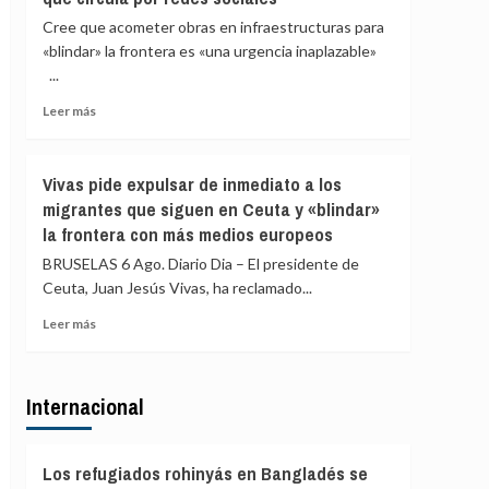
por
Legal
Cree que acometer obras en infraestructuras para
la
de
«blindar» la frontera es «una urgencia inaplazable»
crisis
Ceuta
de
...
eleva
Ceuta
a
Leer
Leer más
82
más
los
sobre
fallecidos
Vivas
Vivas pide expulsar de inmediato a los
en
confía
el
migrantes que siguen en Ceuta y «blindar»
en
mar
la frontera con más medios europeos
que
intentando
las
BRUSELAS 6 Ago. Diario Dia – El presidente de
cruzar
fuerzas
la
Ceuta, Juan Jesús Vivas, ha reclamado...
de
frontera
seguridad
Leer
Leer más
impidan
más
la
sobre
nueva
Vivas
entrada
Internacional
pide
masiva
expulsar
a
de
Ceuta
inmediato
Los refugiados rohinyás en Bangladés se
que
a