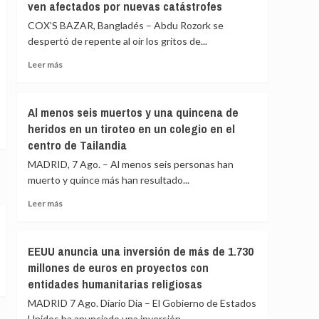
ven afectados por nuevas catástrofes
circula
los
por
COX’S BAZAR, Bangladés – Abdu Rozork se
migrantes
redes
que
despertó de repente al oír los gritos de...
sociales
siguen
Leer
Leer más
en
más
Ceuta
sobre
y
Los
«blindar»
Al menos seis muertos y una quincena de
refugiados
la
heridos en un tiroteo en un colegio en el
rohinyás
frontera
centro de Tailandia
en
con
Bangladés
más
MADRID, 7 Ago. – Al menos seis personas han
se
medios
muerto y quince más han resultado...
ven
europeos
afectados
Leer
Leer más
por
más
nuevas
sobre
catástrofes
Al
EEUU anuncia una inversión de más de 1.730
menos
millones de euros en proyectos con
seis
entidades humanitarias religiosas
muertos
y
MADRID 7 Ago. Diario Dia – El Gobierno de Estados
una
Unidos ha anunciado una inversión...