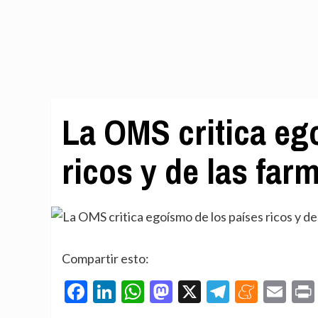
La OMS critica eg
ricos y de las far
Compartir esto:
Facebook
LinkedIn
WhatsApp
Mastodon
X
Telegra
Mene
Em