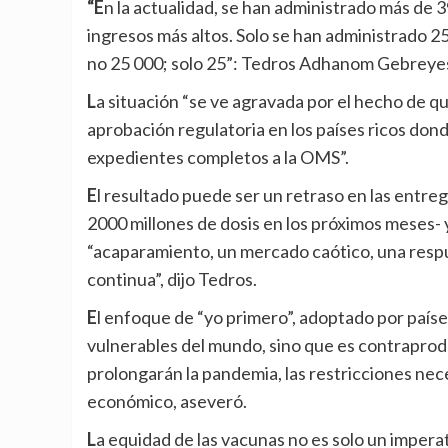
“En la actualidad, se han administrado más de 39 millones de dosis de vacunas en al menos 49 países de
ingresos más altos. Solo se han administrado 25
no 25 000; solo 25”: Tedros Adhanom Gebreye
La situación “se ve agravada por el hecho de que la mayoría de los fabricantes han priorizado la
aprobación regulatoria en los países ricos dond
expedientes completos a la OMS”.
El resultado puede ser un retraso en las entregas para Covax -que espera distribuir equitativamente
2000 millones de dosis en los próximos meses- 
“acaparamiento, un mercado caótico, una resp
continua”, dijo Tedros.
El enfoque de “yo primero”, adoptado por países ricos no solo deja en riesgo a las personas más pobres y
vulnerables del mundo, sino que es contraproduc
prolongarán la pandemia, las restricciones nec
económico, aseveró.
La equidad de las vacunas no es solo un imperativo moral, sino estratégico y económico, recalcó el