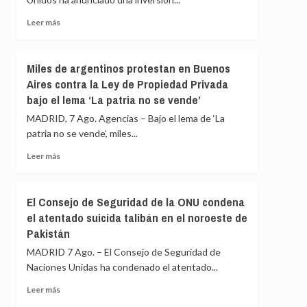
quincena
de
Leer
Leer más
heridos
más
en
sobre
un
EEUU
Miles de argentinos protestan en Buenos
tiroteo
anuncia
Aires contra la Ley de Propiedad Privada
en
una
un
bajo el lema ‘La patria no se vende’
inversión
colegio
de
MADRID, 7 Ago. Agencias – Bajo el lema de ‘La
en
más
patria no se vende’, miles...
el
de
centro
1.730
Leer
Leer más
de
millones
más
Tailandia
de
sobre
euros
Miles
El Consejo de Seguridad de la ONU condena
en
de
el atentado suicida talibán en el noroeste de
proyectos
argentinos
con
Pakistán
protestan
entidades
en
MADRID 7 Ago. – El Consejo de Seguridad de
humanitarias
Buenos
Naciones Unidas ha condenado el atentado...
religiosas
Aires
contra
Leer
Leer más
la
más