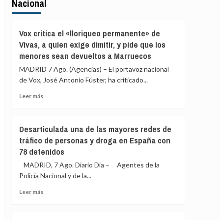
Nacional
Vox critica el «lloriqueo permanente» de
Vivas, a quien exige dimitir, y pide que los
menores sean devueltos a Marruecos
MADRID 7 Ago. (Agencias) – El portavoz nacional
de Vox, José Antonio Fúster, ha criticado...
Leer
Leer más
más
sobre
Vox
Desarticulada una de las mayores redes de
critica
tráfico de personas y droga en España con
el
78 detenidos
«lloriqueo
permanente»
MADRID, 7 Ago. Diario Dia – Agentes de la
de
Policía Nacional y de la...
Vivas,
a
Leer
Leer más
quien
más
exige
sobre
dimitir,
Desarticulada