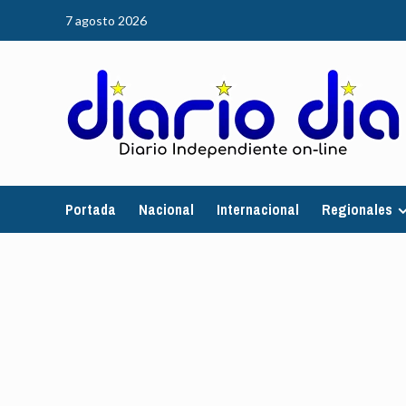
Saltar
7 agosto 2026
al
contenido
Portada
Nacional
Internacional
Regionales