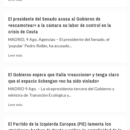
más
sobre
Más
El presidente del Senado acusa al Gobierno de
de
«escamotear» a la cámara su labor de control en la
15.000
crisis de Ceuta
ceutíes
se
MADRID, 9 Ago. Agencias – El presidente del Senado, el
concentran
‘popular’ Pedro Rollán, ha acusado...
para
pedir
Leer
Leer más
«respuestas»
más
a
sobre
España
El
El Gobierno espera que Italia «reaccione» y tenga claro
y
presidente
que el espacio Schengen «no ha sido violado»
Europa
del
tras
Senado
MADRID 9 Ago. – La vicepresidenta tercera del Gobierno y
la
acusa
ministra de Transición Ecológica y...
crisis
al
migratoria
Leer
Gobierno
Leer más
más
de
sobre
«escamotear»
El
a
El Partido de la Izquierda Europea (PIE) lamenta los
Gobierno
la