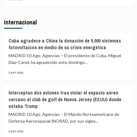
más
investigar
complicidad
sobre
a
de
El
Sánchez
la
Internacional
CIS
por
UE
y
«traición»
el
tras
Gobierno
la
Cuba agradece a China la donación de 5.000 sistemas
diseñarán
crisis
fotovoltaicos en medio de su crisis energética
un
migratoria
MADRID 10 Ago. Agencias – El presidente de Cuba, Miguel
barómetro
de
Díaz-Canel, ha agradecido este domingo...
especial
Ceuta
sobre
Leer
Leer más
vivienda,
más
que
sobre
costará
Cuba
288.000
Interceptan dos aviones tras violar el espacio aéreo
agradece
euros
cercano al club de golf de Nueva Jersey (EEUU) donde
a
estaba Trump
China
la
MADRID 10 Ago. Agencias – El Mando Norteamericano de
donación
Defensa Aeroespacial (NORAD, por sus siglas...
de
5.000
Leer
Leer más
sistemas
más