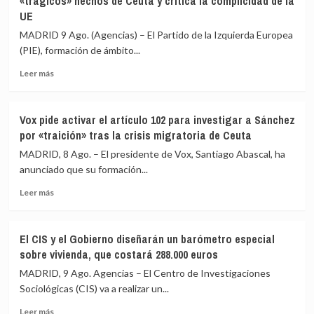
«trágicos» hechos de Ceuta y critica la complicidad de la
espera
cámara
UE
que
su
Italia
labor
MADRID 9 Ago. (Agencias) – El Partido de la Izquierda Europea
«reaccione»
de
(PIE), formación de ámbito...
y
control
tenga
en
Leer
Leer más
claro
la
más
que
crisis
sobre
el
de
El
Vox pide activar el artículo 102 para investigar a Sánchez
espacio
Ceuta
Partido
por «traición» tras la crisis migratoria de Ceuta
Schengen
de
«no
la
MADRID, 8 Ago. – El presidente de Vox, Santiago Abascal, ha
ha
Izquierda
anunciado que su formación...
sido
Europea
violado»
Leer
(PIE)
Leer más
más
lamenta
sobre
los
Vox
«trágicos»
El CIS y el Gobierno diseñarán un barómetro especial
pide
hechos
sobre vivienda, que costará 288.000 euros
activar
de
el
Ceuta
MADRID, 9 Ago. Agencias – El Centro de Investigaciones
artículo
y
Sociológicas (CIS) va a realizar un...
102
critica
Leer
para
la
Leer más