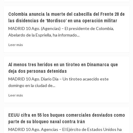
fotovoltaicos
sobre
en
Interceptan
Colombia anuncia la muerte del cabecilla del Frente 28 de
medio
dos
las disidencias de ‘Mordisco’ en una operación militar
de
aviones
su
tras
MADRID 10 Ago. (Agencias) – El presidente de Colombia,
crisis
violar
Abelardo de la Espriella, ha informado...
energética
el
Leer
espacio
Leer más
más
aéreo
sobre
cercano
Colombia
al
Al menos tres heridos en un tiroteo en Dinamarca que
anuncia
club
deja dos personas detenidas
la
de
muerte
golf
MADRID 10 Ago. Diario Dia – Un tiroteo acaecido este
del
de
domingo en la ciudad de...
cabecilla
Nueva
Leer
del
Jersey
Leer más
más
Frente
(EEUU)
sobre
28
donde
Al
de
estaba
EEUU cifra en 55 los buques comerciales desviados como
menos
las
Trump
parte de su bloqueo naval contra Irán
tres
disidencias
heridos
de
MADRID 10 Ago. Agencias – El Ejército de Estados Unidos ha