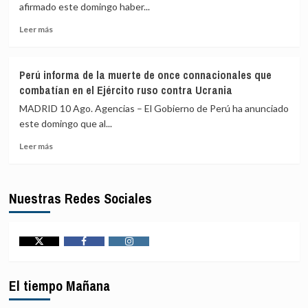
en
‘Mordisco’
afirmado este domingo haber...
un
en
Leer
tiroteo
una
Leer más
más
en
operación
sobre
Dinamarca
militar
EEUU
que
Perú informa de la muerte de once connacionales que
cifra
deja
combatían en el Ejército ruso contra Ucrania
en
dos
55
personas
MADRID 10 Ago. Agencias – El Gobierno de Perú ha anunciado
los
detenidas
este domingo que al...
buques
Leer
comerciales
Leer más
más
desviados
sobre
como
Perú
parte
Nuestras Redes Sociales
informa
de
de
su
la
bloqueo
muerte
naval
de
contra
Twitter
Facebook
Instagram
once
Irán
connacionales
El tiempo Mañana
que
combatían