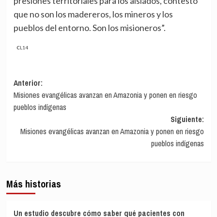
presiones territoriales para los aislados, contesto
que no son los madereros, los mineros y los
pueblos del entorno. Son los misioneros”.
CL14
Navegación
Anterior:
Misiones evangélicas avanzan en Amazonia y ponen en riesgo
de
pueblos indígenas
entradas
Siguiente:
Misiones evangélicas avanzan en Amazonia y ponen en riesgo
pueblos indígenas
Más historias
Un estudio descubre cómo saber qué pacientes con