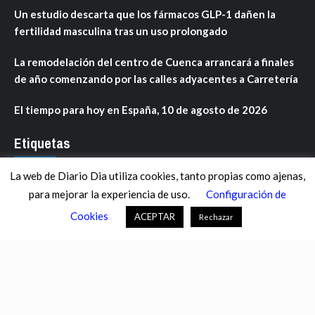
Un estudio descarta que los fármacos GLP-1 dañen la
fertilidad masculina tras un uso prolongado
La remodelación del centro de Cuenca arrancará a finales
de año comenzando por las calles adyacentes a Carretería
El tiempo para hoy en España, 10 de agosto de 2026
Etiquetas
La web de Diario Dia utiliza cookies, tanto propias como ajenas,
ANDALUCÍA
ARAGÓN
ASTURIAS
C. VALENCIANA
para mejorar la experiencia de uso.
Configuración de
CASTILLA-LA MANCHA
CASTILLA Y LEÓN
CATALUNYA
Cookies
ACEPTAR
Rechazar
CHANCE
CIENCIA
CULTURA
DEFENSA
DEPORTES
DESCONECTA
DESTACADOS
ECONOMÍA FINANZAS
EDUCACIÓN
ESPAÑA
ESTADOS UNIDOS
EUROPA