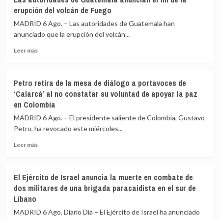
cifra
aras
erupción del volcán de Fuego
en
de
640
reforzar
MADRID 6 Ago. – Las autoridades de Guatemala han
los
la
anunciado que la erupción del volcán...
civiles
lucha
Leer
muertos
contra
Leer más
más
y
el
sobre
en
crimen
Las
540
en
Petro retira de la mesa de diálogo a portavoces de
autoridades
los
Chile
‘Calarcá’ al no constatar su voluntad de apoyar la paz
de
heridos
en Colombia
Guatemala
en
anuncian
la
MADRID 6 Ago. – El presidente saliente de Colombia, Gustavo
el
invasión
Petro, ha revocado este miércoles...
fin
ucraniana
de
de
Leer
Leer más
la
la
más
erupción
región
sobre
del
de
Petro
El Ejército de Israel anuncia la muerte en combate de
volcán
Kursk
retira
dos militares de una brigada paracaidista en el sur de
de
de
Líbano
Fuego
la
mesa
MADRID 6 Ago. Diario Dia – El Ejército de Israel ha anunciado
de