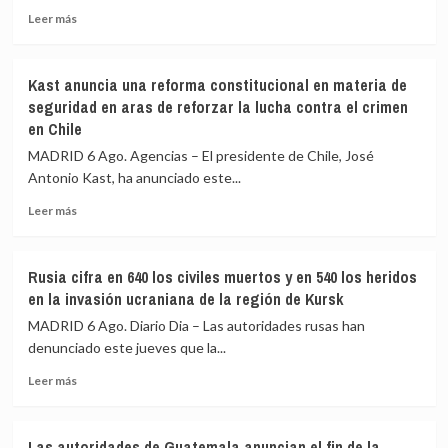
de
de
Leer
Leer más
celda
prisión
más
en
de
sobre
Morón
un
Transición
(Sevilla)
Kast anuncia una reforma constitucional en materia de
preso
verde:
que
seguridad en aras de reforzar la lucha contra el crimen
pagar
estranguló
en Chile
menos,
con
beneficiarse
MADRID 6 Ago. Agencias – El presidente de Chile, José
un
más
Antonio Kast, ha anunciado este...
cordón
a
Leer
Leer más
su
más
compañero
sobre
de
Kast
celda
Rusia cifra en 640 los civiles muertos y en 540 los heridos
anuncia
en la invasión ucraniana de la región de Kursk
una
reforma
MADRID 6 Ago. Diario Dia – Las autoridades rusas han
constitucional
denunciado este jueves que la...
en
Leer
materia
Leer más
más
de
sobre
seguridad
Rusia
en
Las autoridades de Guatemala anuncian el fin de la