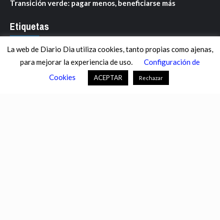
Transición verde: pagar menos, beneficiarse más
Etiquetas
La web de Diario Dia utiliza cookies, tanto propias como ajenas,
ANDALUCÍA
ARAGÓN
ASTURIAS
C. VALENCIANA
para mejorar la experiencia de uso.
Configuración de
CASTILLA-LA MANCHA
CASTILLA Y LEÓN
CATALUNYA
Cookies
ACEPTAR
Rechazar
CHANCE
CIENCIA
CULTURA
DEFENSA
DEPORTES
DESCONECTA
DESTACADOS
ECONOMÍA FINANZAS
EDUCACIÓN
ESPAÑA
ESTADOS UNIDOS
EUROPA
EXTREMADURA
FÚTBOL
GALICIA
GENTE
GOBIERNO
IGUALDAD
INFOSALUS.COM
INTERNACIONAL
INVESTIGACIÓN
ISLAS BALEARES
ISLAS CANARIAS
LA RIOJA
MACROECONOMÍA
MADRID