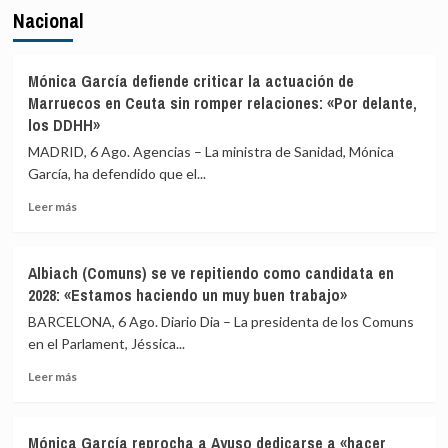
Nacional
Mónica García defiende criticar la actuación de
Marruecos en Ceuta sin romper relaciones: «Por delante,
los DDHH»
MADRID, 6 Ago. Agencias – La ministra de Sanidad, Mónica
García, ha defendido que el...
Leer
Leer más
más
sobre
Mónica
Albiach (Comuns) se ve repitiendo como candidata en
García
2028: «Estamos haciendo un muy buen trabajo»
defiende
criticar
BARCELONA, 6 Ago. Diario Dia – La presidenta de los Comuns
la
en el Parlament, Jéssica...
actuación
Leer
de
Leer más
más
Marruecos
sobre
en
Albiach
Ceuta
Mónica García reprocha a Ayuso dedicarse a «hacer