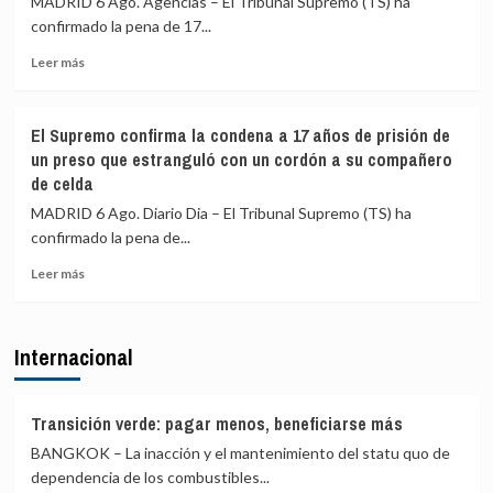
MADRID 6 Ago. Agencias – El Tribunal Supremo (TS) ha
PP
los
confirmado la pena de 17...
«cansado»
«incompetentes»
tras
y
Leer
Leer más
la
reclama
más
polémica
elecciones
sobre
del
por
El
El Supremo confirma la condena a 17 años de prisión de
ático
la
TS
un preso que estranguló con un cordón a su compañero
crisis
confirma
de celda
migratoria
17
en
años
MADRID 6 Ago. Diario Dia – El Tribunal Supremo (TS) ha
Ceuta
de
confirmado la pena de...
prisión
a
Leer
Leer más
un
más
preso
sobre
que
El
Internacional
estranguló
Supremo
con
confirma
un
la
cordón
condena
Transición verde: pagar menos, beneficiarse más
a
a
BANGKOK – La inacción y el mantenimiento del statu quo de
su
17
dependencia de los combustibles...
compañero
años