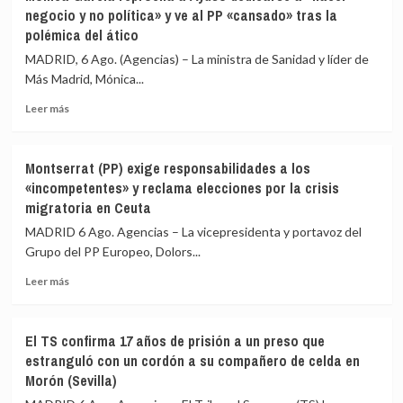
(Comuns)
sin
negocio y no política» y ve al PP «cansado» tras la
se
romper
polémica del ático
ve
relaciones:
repitiendo
«Por
MADRID, 6 Ago. (Agencias) – La ministra de Sanidad y líder de
como
delante,
Más Madrid, Mónica...
candidata
los
en
DDHH»
Leer
Leer más
2028:
más
«Estamos
sobre
haciendo
Mónica
Montserrat (PP) exige responsabilidades a los
un
García
«incompetentes» y reclama elecciones por la crisis
muy
reprocha
migratoria en Ceuta
buen
a
trabajo»
Ayuso
MADRID 6 Ago. Agencias – La vicepresidenta y portavoz del
dedicarse
Grupo del PP Europeo, Dolors...
a
«hacer
Leer
Leer más
negocio
más
y
sobre
no
Montserrat
El TS confirma 17 años de prisión a un preso que
política»
(PP)
estranguló con un cordón a su compañero de celda en
y
exige
Morón (Sevilla)
ve
responsabilidades
al
a