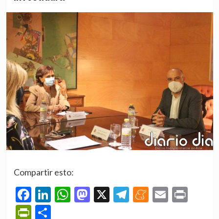
Compartir esto:
Facebook
LinkedIn
WhatsApp
Mastodon
X
Telegram
Meneame
Email
Prin
PrintFriendly
Compartir