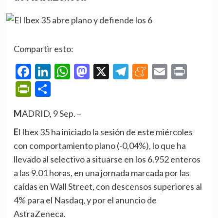
Compartir esto:
Facebook
LinkedIn
WhatsApp
Mastodon
X
Telegram
Meneame
Email
Prin
PrintFriendly
Compartir
MADRID, 9 Sep. –
El Ibex 35 ha iniciado la sesión de este miércoles
con comportamiento plano (-0,04%), lo que ha
llevado al selectivo a situarse en los 6.952 enteros
a las 9.01 horas, en una jornada marcada por las
caídas en Wall Street, con descensos superiores al
4% para el Nasdaq, y por el anuncio de
AstraZeneca.