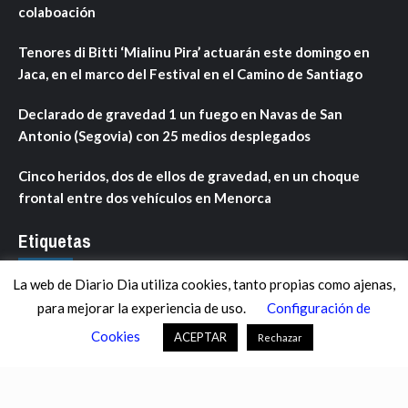
colaboación
Tenores di Bitti ‘Mialinu Pira’ actuarán este domingo en
Jaca, en el marco del Festival en el Camino de Santiago
Declarado de gravedad 1 un fuego en Navas de San
Antonio (Segovia) con 25 medios desplegados
Cinco heridos, dos de ellos de gravedad, en un choque
frontal entre dos vehículos en Menorca
Etiquetas
La web de Diario Dia utiliza cookies, tanto propias como ajenas,
ANDALUCÍA
ARAGÓN
ASTURIAS
C. VALENCIANA
para mejorar la experiencia de uso.
Configuración de
CASTILLA-LA MANCHA
CASTILLA Y LEÓN
CATALUNYA
Cookies
ACEPTAR
Rechazar
CHANCE
CIENCIA
CULTURA
DEFENSA
DEPORTES
DESCONECTA
DESTACADOS
ECONOMÍA FINANZAS