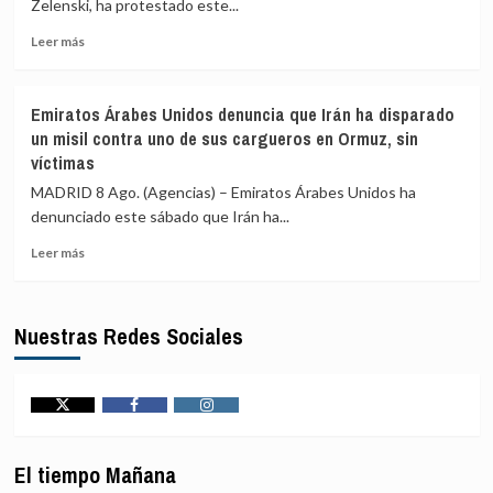
Zelenski, ha protestado este...
ante
Leer
la
Leer más
más
«medida
sobre
de
Zelenski
represalia»
Emiratos Árabes Unidos denuncia que Irán ha disparado
se
de
un misil contra uno de sus cargueros en Ormuz, sin
queja
España
víctimas
de
que
MADRID 8 Ago. (Agencias) – Emiratos Árabes Unidos ha
el
denunciado este sábado que Irán ha...
suministro
mensual
Leer
Leer más
de
más
Patriots
sobre
de
Emiratos
Nuestras Redes Sociales
EEUU
Árabes
no
Unidos
es
denuncia
suficiente
que
Irán
Twitter
Facebook
Instagram
ha
disparado
El tiempo Mañana
un