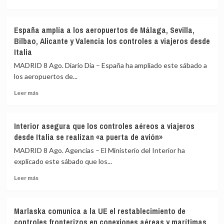
más
sobre
Sánchez
España amplía a los aeropuertos de Málaga, Sevilla,
agradece
Bilbao, Alicante y Valencia los controles a viajeros desde
a
Italia
la
UME
MADRID 8 Ago. Diario Dia – España ha ampliado este sábado a
su
los aeropuertos de...
labor
frente
Leer
Leer más
a
más
los
sobre
incendios
España
Interior asegura que los controles aéreos a viajeros
de
amplía
desde Italia se realizan «a puerta de avión»
Huelva
a
y
los
MADRID 8 Ago. Agencias – El Ministerio del Interior ha
Castellón
aeropuertos
explicado este sábado que los...
y
de
pide
Leer
Málaga,
Leer más
máxima
más
Sevilla,
precaución
sobre
Bilbao,
Interior
Alicante
Marlaska comunica a la UE el restablecimiento de
asegura
y
controles fronterizos en conexiones aéreas y marítimas
que