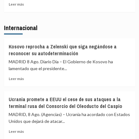
Italia
Leer
de
Leer más
más
ir
sobre
«de
El
ático
Internacional
PP
en
exige
ático»
al
mientras
Gobierno
familias
Kosovo reprocha a Zelenski que siga negándose a
comparecer
y
reconocer su autodeterminación
por
jóvenes
MADRID 8 Ago. Diario Dia – El Gobierno de Kosovo ha
Ceuta
no
lamentado que el presidente...
y
pueden
acusa
acceder
Leer
Leer más
a
a
más
Sánchez
la
sobre
de
vivienda
Kosovo
aislar
Ucrania promete a EEUU el cese de sus ataques a la
reprocha
a
terminal rusa del Consorcio del Oleoducto del Caspio
a
España
Zelenski
MADRID, 8 Ago. (Agencias) – Ucrania ha acordado con Estados
en
que
Unidos que dejará de atacar...
la
siga
UE
Leer
negándose
Leer más
más
a