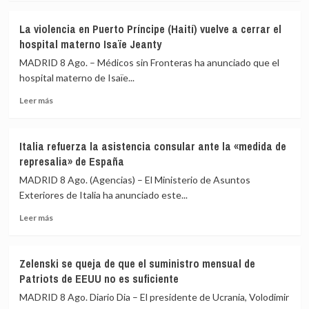
sobre
reconocer
Ucrania
su
La violencia en Puerto Príncipe (Haití) vuelve a cerrar el
promete
autodeterminación
hospital materno Isaïe Jeanty
a
EEUU
MADRID 8 Ago. – Médicos sin Fronteras ha anunciado que el
el
hospital materno de Isaïe...
cese
Leer
de
Leer más
más
sus
sobre
ataques
La
a
Italia refuerza la asistencia consular ante la «medida de
violencia
la
represalia» de España
en
terminal
Puerto
rusa
MADRID 8 Ago. (Agencias) – El Ministerio de Asuntos
Príncipe
del
Exteriores de Italia ha anunciado este...
(Haití)
Consorcio
Leer
vuelve
del
Leer más
más
a
Oleoducto
sobre
cerrar
del
Italia
el
Caspio
Zelenski se queja de que el suministro mensual de
refuerza
hospital
Patriots de EEUU no es suficiente
la
materno
asistencia
Isaïe
MADRID 8 Ago. Diario Dia – El presidente de Ucrania, Volodimir
consular
Jeanty