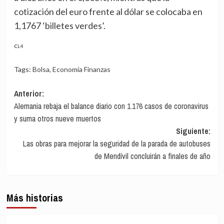
cotización del euro frente al dólar se colocaba en
1,1767 ‘billetes verdes’.
CL4
Tags:
Bolsa
,
Economía Finanzas
Navegación
Anterior:
Alemania rebaja el balance diario con 1.176 casos de coronavirus
de
y suma otros nueve muertos
entradas
Siguiente:
Las obras para mejorar la seguridad de la parada de autobuses
de Mendívil concluirán a finales de año
Más historias