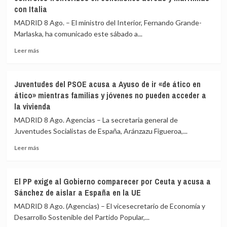
Valencia
con Italia
los
los
controles
controles
MADRID 8 Ago. – El ministro del Interior, Fernando Grande-
aéreos
a
Marlaska, ha comunicado este sábado a...
a
viajeros
viajeros
desde
Leer
Leer más
desde
Italia
más
Italia
sobre
se
Marlaska
Juventudes del PSOE acusa a Ayuso de ir «de ático en
realizan
comunica
ático» mientras familias y jóvenes no pueden acceder a
«a
a
la vivienda
puerta
la
de
UE
MADRID 8 Ago. Agencias – La secretaria general de
avión»
el
Juventudes Socialistas de España, Aránzazu Figueroa,...
restablecimiento
de
Leer
Leer más
controles
más
fronterizos
sobre
en
Juventudes
El PP exige al Gobierno comparecer por Ceuta y acusa a
conexiones
del
Sánchez de aislar a España en la UE
aéreas
PSOE
y
acusa
MADRID 8 Ago. (Agencias) – El vicesecretario de Economía y
marítimas
a
Desarrollo Sostenible del Partido Popular,...
con
Ayuso