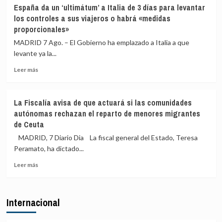
Vox
Sumar
España da un ‘ultimátum’ a Italia de 3 días para levantar
llamando
pide
los controles a sus viajeros o habrá «medidas
a
que
proporcionales»
«cazar»
la
a
directora
MADRID 7 Ago. – El Gobierno ha emplazado a Italia a que
los
del
levante ya la...
migrantes
CNI
de
explique
Leer
Leer más
Ceuta
en
más
el
sobre
Congreso
España
La Fiscalía avisa de que actuará si las comunidades
qué
da
autónomas rechazan el reparto de menores migrantes
sabía
un
de Ceuta
de
‘ultimátum’
la
a
MADRID, 7 Diario Dia La fiscal general del Estado, Teresa
entrada
Italia
Peramato, ha dictado...
masiva
de
de
3
Leer
Leer más
migrantes
días
más
en
para
sobre
Ceuta
levantar
La
Internacional
los
Fiscalía
controles
avisa
a
de