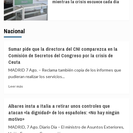
mientras la crisis escuece cada día
Nacional
Sumar pide que la directora del CNI comparezca en la
Comisión de Secretos del Congreso por la crisis de
Ceuta
MADRID 7 Ago. – Reclama también copia de los informes que
pudieran realizar los servicios...
Leer
Leer más
más
sobre
Sumar
Albares insta a Italia a retirar unos controles que
pide
atacan «la dignidad» de los españoles: «No hay ningún
que
motivo»
la
directora
MADRID, 7 Ago. Diario Dia – El ministro de Asuntos Exteriores,
del