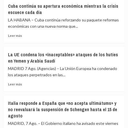
sus
que
Cuba continúa su apertura económica mientras la crisis
viajeros
actuará
escuece cada día
o
si
LA HABANA – Cuba continúa reforzando su paquete reformas
habrá
las
«medidas
económicas con una nueva norma que...
comunidades
proporcionales»
autónomas
Leer
Leer más
rechazan
más
el
sobre
reparto
Cuba
de
La UE condena los «inaceptables» ataques de los hutíes
continúa
menores
en Yemen y Arabia Saudí
su
migrantes
apertura
MADRID 7 Ago. (Agencias) – La Unión Europea ha condenado
de
económica
los ataques perpetrados en las...
Ceuta
mientras
Leer
la
Leer más
más
crisis
sobre
escuece
La
cada
Italia responde a España que «no acepta ultimátums» y
UE
día
no reevaluará la suspensión de Schengen hasta el 15 de
condena
agosto
los
«inaceptables»
MADRID, 7 Ago. – El Gobierno italiano ha avisado este viernes
ataques