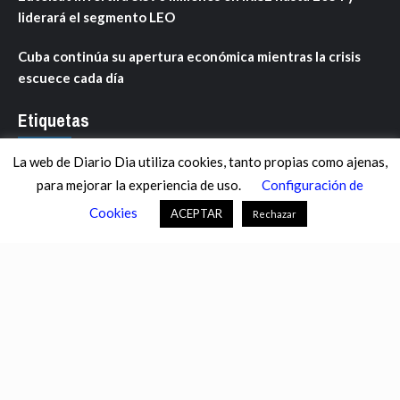
liderará el segmento LEO
Cuba continúa su apertura económica mientras la crisis
escuece cada día
Etiquetas
La web de Diario Dia utiliza cookies, tanto propias como ajenas,
ANDALUCÍA
ARAGÓN
ASTURIAS
C. VALENCIANA
para mejorar la experiencia de uso.
Configuración de
CASTILLA-LA MANCHA
CASTILLA Y LEÓN
CATALUNYA
Cookies
ACEPTAR
Rechazar
CHANCE
CIENCIA
CULTURA
DEFENSA
DEPORTES
DESCONECTA
DESTACADOS
ECONOMÍA FINANZAS
EDUCACIÓN
ESPAÑA
ESTADOS UNIDOS
EUROPA
EXTREMADURA
FÚTBOL
GALICIA
GENTE
GOBIERNO
IGUALDAD
INFOSALUS.COM