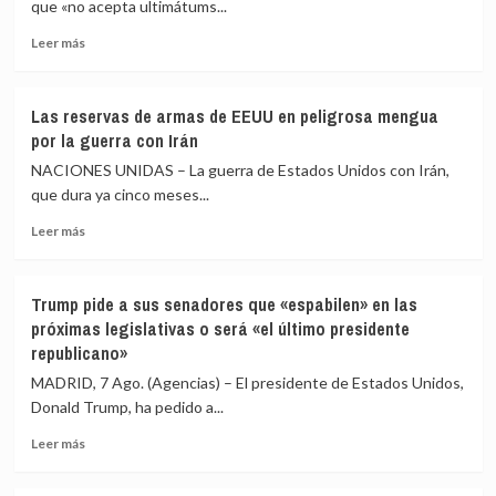
que «no acepta ultimátums...
de
los
Leer
Leer más
hutíes
más
en
sobre
Yemen
Italia
Las reservas de armas de EEUU en peligrosa mengua
y
responde
por la guerra con Irán
Arabia
a
Saudí
España
NACIONES UNIDAS – La guerra de Estados Unidos con Irán,
que
que dura ya cinco meses...
«no
Leer
acepta
Leer más
más
ultimátums»
sobre
y
Las
no
Trump pide a sus senadores que «espabilen» en las
reservas
reevaluará
próximas legislativas o será «el último presidente
de
la
republicano»
armas
suspensión
de
de
MADRID, 7 Ago. (Agencias) – El presidente de Estados Unidos,
EEUU
Schengen
Donald Trump, ha pedido a...
en
hasta
peligrosa
el
Leer
Leer más
mengua
15
más
por
de
sobre