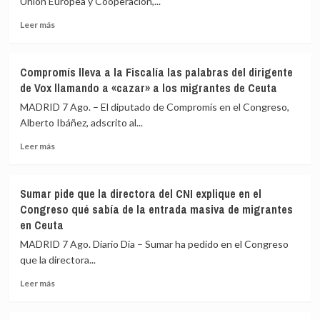
Unión Europea y Cooperación,...
CNI
comparezca
Leer
Leer más
en
más
la
sobre
Comisión
Albares
Compromís lleva a la Fiscalía las palabras del dirigente
de
insta
de Vox llamando a «cazar» a los migrantes de Ceuta
Secretos
a
del
Italia
MADRID 7 Ago. – El diputado de Compromís en el Congreso,
Congreso
a
Alberto Ibáñez, adscrito al...
por
retirar
la
Leer
unos
Leer más
crisis
más
controles
de
sobre
que
Ceuta
Compromís
atacan
Sumar pide que la directora del CNI explique en el
lleva
«la
Congreso qué sabía de la entrada masiva de migrantes
a
dignidad»
en Ceuta
la
de
Fiscalía
los
MADRID 7 Ago. Diario Dia – Sumar ha pedido en el Congreso
las
españoles:
que la directora...
palabras
«No
del
hay
Leer
Leer más
dirigente
ningún
más
de
motivo»
sobre