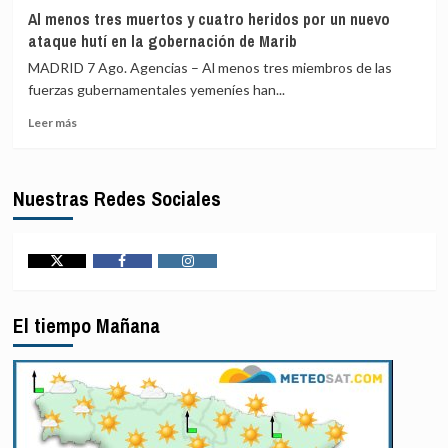
la
agosto
Trump
Al menos tres muertos y cuatro heridos por un nuevo
guerra
pide
ataque hutí en la gobernación de Marib
con
a
Irán
sus
MADRID 7 Ago. Agencias – Al menos tres miembros de las
senadores
fuerzas gubernamentales yemeníes han...
que
Leer
«espabilen»
Leer más
más
en
sobre
las
Al
próximas
Nuestras Redes Sociales
menos
legislativas
tres
o
muertos
será
y
«el
cuatro
último
Twitter
Facebook
Instagram
heridos
presidente
por
republicano»
El tiempo Mañana
un
nuevo
ataque
hutí
en
la
gobernación