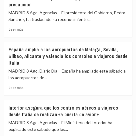
precaución
MADRID 8 Ago. Agencias – El presidente del Gobierno, Pedro
Sánchez, ha trasladado su reconocimiento...
Leer
Leer más
más
sobre
Sánchez
España amplía a los aeropuertos de Málaga, Sevilla,
agradece
Bilbao, Alicante y Valencia los controles a viajeros desde
a
Italia
la
UME
MADRID 8 Ago. Diario Dia – España ha ampliado este sábado a
su
los aeropuertos de...
labor
frente
Leer
Leer más
a
más
los
sobre
incendios
España
Interior asegura que los controles aéreos a viajeros
de
amplía
desde Italia se realizan «a puerta de avión»
Huelva
a
y
los
MADRID 8 Ago. Agencias – El Ministerio del Interior ha
Castellón
aeropuertos
explicado este sábado que los...
y
de