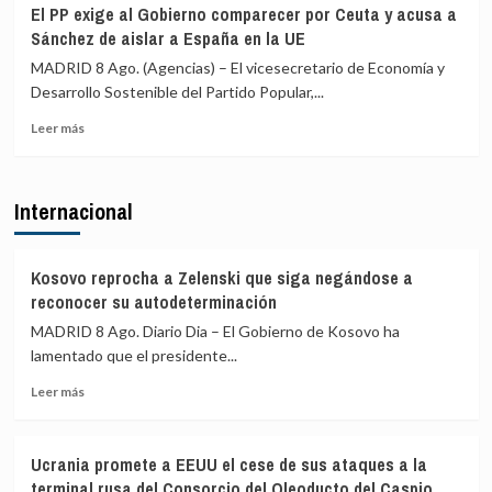
Juventudes
El PP exige al Gobierno comparecer por Ceuta y acusa a
conexiones
del
Sánchez de aislar a España en la UE
aéreas
PSOE
y
acusa
MADRID 8 Ago. (Agencias) – El vicesecretario de Economía y
marítimas
a
Desarrollo Sostenible del Partido Popular,...
con
Ayuso
Italia
Leer
de
Leer más
más
ir
sobre
«de
El
ático
Internacional
PP
en
exige
ático»
al
mientras
Gobierno
familias
Kosovo reprocha a Zelenski que siga negándose a
comparecer
y
reconocer su autodeterminación
por
jóvenes
MADRID 8 Ago. Diario Dia – El Gobierno de Kosovo ha
Ceuta
no
lamentado que el presidente...
y
pueden
acusa
acceder
Leer
Leer más
a
a
más
Sánchez
la
sobre
de
vivienda
Kosovo
aislar
Ucrania promete a EEUU el cese de sus ataques a la
reprocha
a
terminal rusa del Consorcio del Oleoducto del Caspio