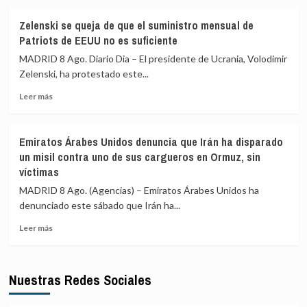
sobre
cerrar
del
Italia
el
Caspio
Zelenski se queja de que el suministro mensual de
refuerza
hospital
Patriots de EEUU no es suficiente
la
materno
asistencia
Isaïe
MADRID 8 Ago. Diario Dia – El presidente de Ucrania, Volodimir
consular
Jeanty
Zelenski, ha protestado este...
ante
Leer
la
Leer más
más
«medida
sobre
de
Zelenski
represalia»
Emiratos Árabes Unidos denuncia que Irán ha disparado
se
de
un misil contra uno de sus cargueros en Ormuz, sin
queja
España
víctimas
de
que
MADRID 8 Ago. (Agencias) – Emiratos Árabes Unidos ha
el
denunciado este sábado que Irán ha...
suministro
mensual
Leer
Leer más
de
más
Patriots
sobre
de
Emiratos
Nuestras Redes Sociales
EEUU
Árabes
no
Unidos
es
denuncia