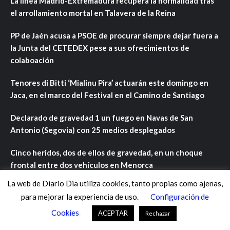
La línea Madrid-Extremadura recupera la normalidad tras
el arrollamiento mortal en Talavera de la Reina
PP de Jaén acusa a PSOE de procurar siempre dejar fuera a
la Junta del CETEDEX pese a sus ofrecimientos de
colaboación
Tenores di Bitti ‘Mialinu Pira’ actuarán este domingo en
Jaca, en el marco del Festival en el Camino de Santiago
Declarado de gravedad 1 un fuego en Navas de San
Antonio (Segovia) con 25 medios desplegados
Cinco heridos, dos de ellos de gravedad, en un choque
frontal entre dos vehículos en Menorca
La web de Diario Dia utiliza cookies, tanto propias como ajenas,
Etiquetas
para mejorar la experiencia de uso.
Configuración de
Cookies
ACEPTAR
Rechazar
ANDALUCÍA
ARAGÓN
ASTURIAS
C. VALENCIANA