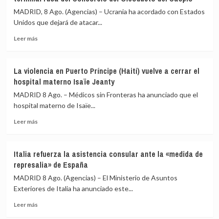
a
España
Zelenski
MADRID, 8 Ago. (Agencias) – Ucrania ha acordado con Estados
en
que
Unidos que dejará de atacar...
la
siga
UE
Leer
negándose
Leer más
más
a
sobre
reconocer
Ucrania
su
La violencia en Puerto Príncipe (Haití) vuelve a cerrar el
promete
autodeterminación
hospital materno Isaïe Jeanty
a
EEUU
MADRID 8 Ago. – Médicos sin Fronteras ha anunciado que el
el
hospital materno de Isaïe...
cese
Leer
de
Leer más
más
sus
sobre
ataques
La
a
Italia refuerza la asistencia consular ante la «medida de
violencia
la
represalia» de España
en
terminal
Puerto
rusa
MADRID 8 Ago. (Agencias) – El Ministerio de Asuntos
Príncipe
del
Exteriores de Italia ha anunciado este...
(Haití)
Consorcio
Leer
vuelve
del
Leer más
más
a
Oleoducto