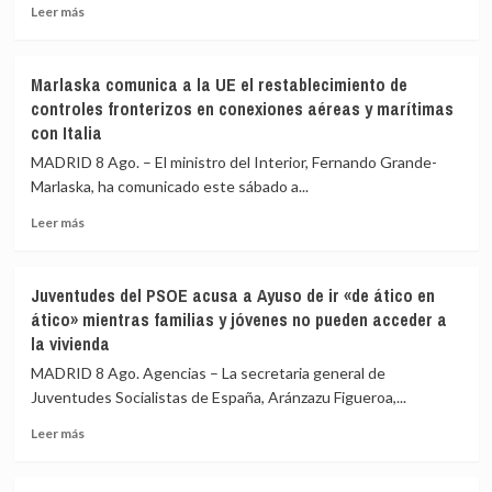
pide
Leer
Málaga,
Leer más
máxima
más
Sevilla,
precaución
sobre
Bilbao,
Interior
Alicante
Marlaska comunica a la UE el restablecimiento de
asegura
y
controles fronterizos en conexiones aéreas y marítimas
que
Valencia
con Italia
los
los
controles
controles
MADRID 8 Ago. – El ministro del Interior, Fernando Grande-
aéreos
a
Marlaska, ha comunicado este sábado a...
a
viajeros
viajeros
desde
Leer
Leer más
desde
Italia
más
Italia
sobre
se
Marlaska
Juventudes del PSOE acusa a Ayuso de ir «de ático en
realizan
comunica
ático» mientras familias y jóvenes no pueden acceder a
«a
a
la vivienda
puerta
la
de
UE
MADRID 8 Ago. Agencias – La secretaria general de
avión»
el
Juventudes Socialistas de España, Aránzazu Figueroa,...
restablecimiento
de
Leer
Leer más
controles
más
fronterizos
sobre
en