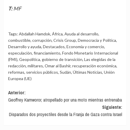
T: MF
Tags:
Abdallah Hamdok
,
África
,
Ayuda al desarrollo
,
combustible
,
corrupción
,
Crisis Group
,
Democracia y Política
,
Desarrollo y ayuda
,
Destacados
,
Economía y comercio
,
especulación
,
financiamiento
,
Fondo Monetario Internacional
(FMI)
,
Geopolítica
,
gobierno de transición
,
Las elegidas de la
redacción
,
militares
,
Omar al Bashir
,
recuperación económica
,
reformas
,
servicios públicos
,
Sudán
,
Últimas Noticias
,
Unión
Europea (UE)
Navegación
Anterior:
Geoffrey Kamworor, atropellado por una moto mientras entrenaba
de
Siguiente:
entradas
Disparados dos proyectiles desde la Franja de Gaza contra Israel